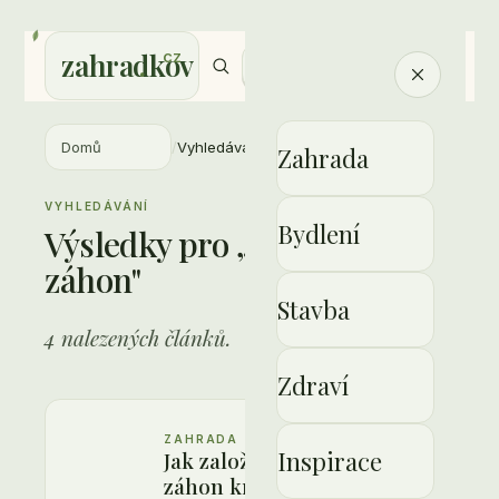
zahradkov
.
cz
Newsletter
Domů
/
Vyhledávání
Zahrada
VYHLEDÁVÁNÍ
Bydlení
Výsledky pro „vyvýšený
záhon"
Stavba
4 nalezených článků.
Zdraví
ZAHRADA
Inspirace
Jak založit vyvýšený
záhon krok za krokem