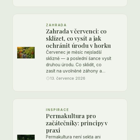
ZAHRADA
Zahrada v červenci: co
sklízet, co vysít a jak
ochránit úrodu v horku
Červenec je měsíc nejsladší
sklizně — a poslední šance vysít
druhou úrodu. Co sklidit, co
zasít na uvolněné záhony a…
13. července 2026
INSPIRACE
Permakultura pro
začátečníky: principy v
praxi
Permakultura není sekta ani