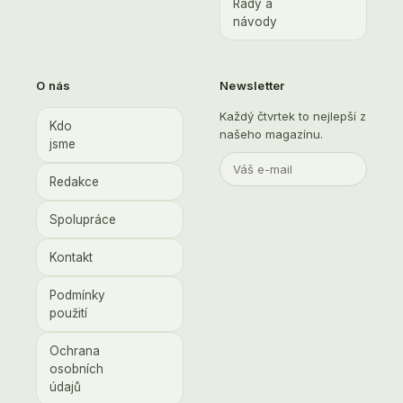
Rady a
návody
O nás
Newsletter
Každý čtvrtek to nejlepší z
Kdo
našeho magazínu.
jsme
Redakce
Spolupráce
Kontakt
Podmínky
použití
Ochrana
osobních
údajů