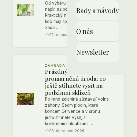
Od výběru místa přes vrstvenou
Rady a návody
náplň až po první výsadbu.
Praktický návod pro všechny,
kdo mají špatnou půdu, bolavá
záda…
O nás
22. dubna 2026
Newsletter
ZAHRADA
Prázdný záhon je
promarněná úroda: co
ještě stihnete vysít na
podzimní sklizeň
Po rané zelenině zůstávají volné
záhony. Sedm plodin, které
koncem července a v srpnu
ještě stihnete vysít, s
konkrétními hloubkami,…
20. července 2026